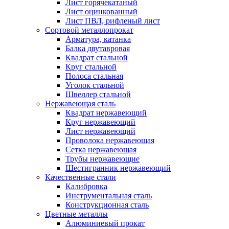
Лист горячекатаный
Лист оцинкованный
Лист ПВЛ, рифленый лист
Сортовой металлопрокат
Арматура, катанка
Балка двутавровая
Квадрат стальной
Круг стальной
Полоса стальная
Уголок стальной
Швеллер стальной
Нержавеющая сталь
Квадрат нержавеющий
Круг нержавеющий
Лист нержавеющий
Проволока нержавеющая
Сетка нержавеющая
Трубы нержавеющие
Шестигранник нержавеющий
Качественные стали
Калибровка
Инструментальная сталь
Конструкционная сталь
Цветные металлы
Алюминиевый прокат