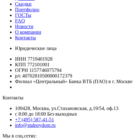
Скидки
Портфолио
ГОСТы
FAQ
Новости
О компании
Контакты
Юридические лица
ИНН 7719401928
КПП 772101001
ОГРН 1157746075794
р/с 40702810500000172379
Филиал «Центральный» Банка ВТБ (ПАО) в г. Москве
Контакты
109428, Москва, ул.Стахановская, д.19/54, оф.13
c 8:00 до 18:00 Без выходных
+7 (495) 587-41-51
info@stalnoydom.ru
Мы в соц.сетях: