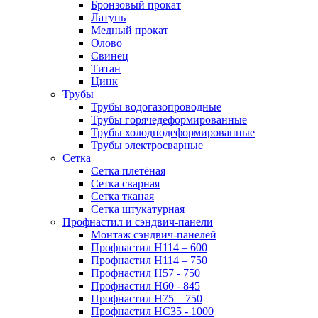
Бронзовый прокат
Латунь
Медный прокат
Олово
Свинец
Титан
Цинк
Трубы
Трубы водогазопроводные
Трубы горячедеформированные
Трубы холоднодеформированные
Трубы электросварные
Сетка
Сетка плетёная
Сетка сварная
Сетка тканая
Сетка штукатурная
Профнастил и сэндвич-панели
Монтаж сэндвич-панелей
Профнастил Н114 – 600
Профнастил Н114 – 750
Профнастил Н57 - 750
Профнастил Н60 - 845
Профнастил Н75 – 750
Профнастил НС35 - 1000