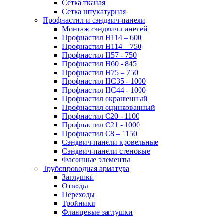
Сетка тканая
Сетка штукатурная
Профнастил и сэндвич-панели
Монтаж сэндвич-панелей
Профнастил Н114 – 600
Профнастил Н114 – 750
Профнастил Н57 - 750
Профнастил Н60 - 845
Профнастил Н75 – 750
Профнастил НС35 - 1000
Профнастил НС44 - 1000
Профнастил окрашенный
Профнастил оцинкованный
Профнастил С20 - 1100
Профнастил С21 - 1000
Профнастил С8 – 1150
Сэндвич-панели кровельные
Сэндвич-панели стеновые
Фасонные элементы
Трубопроводная арматура
Заглушки
Отводы
Переходы
Тройники
Фланцевые заглушки