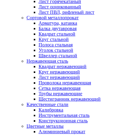
Лист горячекатаный
Лист оцинкованный
Лист ПВЛ, рифленый лист
Сортовой металлопрокат
Арматура, катанка
Балка двутавровая
Квадрат стальной
Круг стальной
Полоса стальная
Уголок стальной
Швеллер стальной
Нержавеющая сталь
Квадрат нержавеющий
Круг нержавеющий
Лист нержавеющий
Проволока нержавеющая
Сетка нержавеющая
Трубы нержавеющие
Шестигранник нержавеющий
Качественные стали
Калибровка
Инструментальная сталь
Конструкционная сталь
Цветные металлы
Алюминиевый прокат