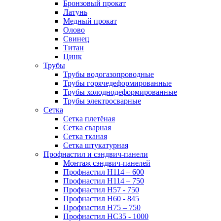
Бронзовый прокат
Латунь
Медный прокат
Олово
Свинец
Титан
Цинк
Трубы
Трубы водогазопроводные
Трубы горячедеформированные
Трубы холоднодеформированные
Трубы электросварные
Сетка
Сетка плетёная
Сетка сварная
Сетка тканая
Сетка штукатурная
Профнастил и сэндвич-панели
Монтаж сэндвич-панелей
Профнастил Н114 – 600
Профнастил Н114 – 750
Профнастил Н57 - 750
Профнастил Н60 - 845
Профнастил Н75 – 750
Профнастил НС35 - 1000