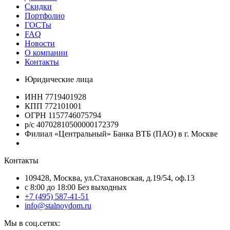
Скидки
Портфолио
ГОСТы
FAQ
Новости
О компании
Контакты
Юридические лица
ИНН 7719401928
КПП 772101001
ОГРН 1157746075794
р/с 40702810500000172379
Филиал «Центральный» Банка ВТБ (ПАО) в г. Москве
Контакты
109428, Москва, ул.Стахановская, д.19/54, оф.13
c 8:00 до 18:00 Без выходных
+7 (495) 587-41-51
info@stalnoydom.ru
Мы в соц.сетях: