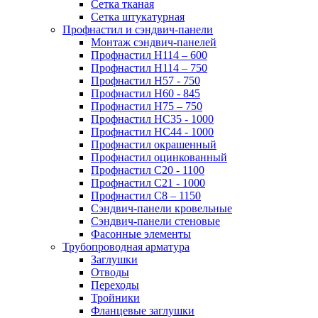
Сетка тканая
Сетка штукатурная
Профнастил и сэндвич-панели
Монтаж сэндвич-панелей
Профнастил Н114 – 600
Профнастил Н114 – 750
Профнастил Н57 - 750
Профнастил Н60 - 845
Профнастил Н75 – 750
Профнастил НС35 - 1000
Профнастил НС44 - 1000
Профнастил окрашенный
Профнастил оцинкованный
Профнастил С20 - 1100
Профнастил С21 - 1000
Профнастил С8 – 1150
Сэндвич-панели кровельные
Сэндвич-панели стеновые
Фасонные элементы
Трубопроводная арматура
Заглушки
Отводы
Переходы
Тройники
Фланцевые заглушки