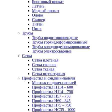
Бронзовый прокат
Латунь
Медный прокат
Олово
Свинец
Титан
Цинк
Трубы
Трубы водогазопроводные
Трубы горячедеформированные
Трубы холоднодеформированные
Трубы электросварные
Сетка
Сетка плетёная
Сетка сварная
Сетка тканая
Сетка штукатурная
Профнастил и сэндвич-панели
Монтаж сэндвич-панелей
Профнастил Н114 – 600
Профнастил Н114 – 750
Профнастил Н57 - 750
Профнастил Н60 - 845
Профнастил Н75 – 750
Профнастил НС35 - 1000