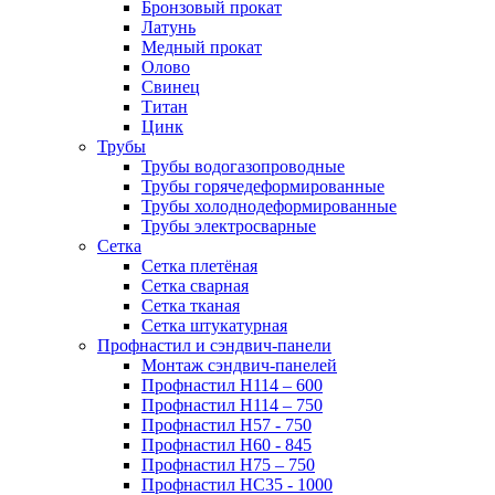
Бронзовый прокат
Латунь
Медный прокат
Олово
Свинец
Титан
Цинк
Трубы
Трубы водогазопроводные
Трубы горячедеформированные
Трубы холоднодеформированные
Трубы электросварные
Сетка
Сетка плетёная
Сетка сварная
Сетка тканая
Сетка штукатурная
Профнастил и сэндвич-панели
Монтаж сэндвич-панелей
Профнастил Н114 – 600
Профнастил Н114 – 750
Профнастил Н57 - 750
Профнастил Н60 - 845
Профнастил Н75 – 750
Профнастил НС35 - 1000