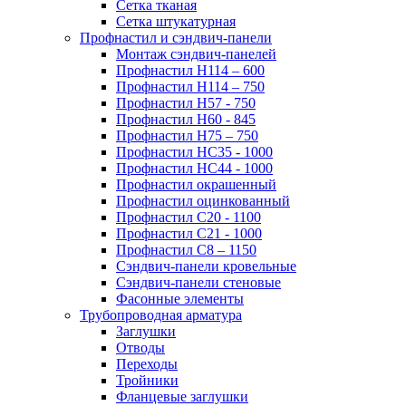
Сетка тканая
Сетка штукатурная
Профнастил и сэндвич-панели
Монтаж сэндвич-панелей
Профнастил Н114 – 600
Профнастил Н114 – 750
Профнастил Н57 - 750
Профнастил Н60 - 845
Профнастил Н75 – 750
Профнастил НС35 - 1000
Профнастил НС44 - 1000
Профнастил окрашенный
Профнастил оцинкованный
Профнастил С20 - 1100
Профнастил С21 - 1000
Профнастил С8 – 1150
Сэндвич-панели кровельные
Сэндвич-панели стеновые
Фасонные элементы
Трубопроводная арматура
Заглушки
Отводы
Переходы
Тройники
Фланцевые заглушки