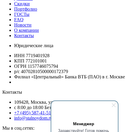
Скидки
Портфолио
ГОСТы
FAQ
Новости
О компании
Контакты
Юридические лица
ИНН 7719401928
КПП 772101001
ОГРН 1157746075794
р/с 40702810500000172379
Филиал «Центральный» Банка ВТБ (ПАО) в г. Москве
Контакты
109428, Москва, ул.Стахановская, д.19/54, оф.13
c 8:00 до 18:00 Без выходных
+7 (495) 587-41-51
info@stalnoydom.ru
Менеджер
Мы в соц.сетях:
Здравствуйте! Готов помочь