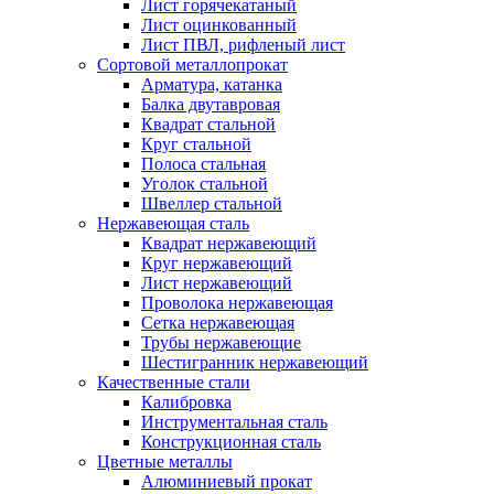
Лист горячекатаный
Лист оцинкованный
Лист ПВЛ, рифленый лист
Сортовой металлопрокат
Арматура, катанка
Балка двутавровая
Квадрат стальной
Круг стальной
Полоса стальная
Уголок стальной
Швеллер стальной
Нержавеющая сталь
Квадрат нержавеющий
Круг нержавеющий
Лист нержавеющий
Проволока нержавеющая
Сетка нержавеющая
Трубы нержавеющие
Шестигранник нержавеющий
Качественные стали
Калибровка
Инструментальная сталь
Конструкционная сталь
Цветные металлы
Алюминиевый прокат