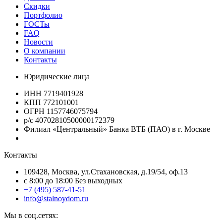
Скидки
Портфолио
ГОСТы
FAQ
Новости
О компании
Контакты
Юридические лица
ИНН 7719401928
КПП 772101001
ОГРН 1157746075794
р/с 40702810500000172379
Филиал «Центральный» Банка ВТБ (ПАО) в г. Москве
Контакты
109428, Москва, ул.Стахановская, д.19/54, оф.13
c 8:00 до 18:00 Без выходных
+7 (495) 587-41-51
info@stalnoydom.ru
Мы в соц.сетях: