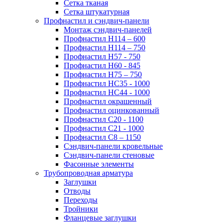
Сетка тканая
Сетка штукатурная
Профнастил и сэндвич-панели
Монтаж сэндвич-панелей
Профнастил Н114 – 600
Профнастил Н114 – 750
Профнастил Н57 - 750
Профнастил Н60 - 845
Профнастил Н75 – 750
Профнастил НС35 - 1000
Профнастил НС44 - 1000
Профнастил окрашенный
Профнастил оцинкованный
Профнастил С20 - 1100
Профнастил С21 - 1000
Профнастил С8 – 1150
Сэндвич-панели кровельные
Сэндвич-панели стеновые
Фасонные элементы
Трубопроводная арматура
Заглушки
Отводы
Переходы
Тройники
Фланцевые заглушки