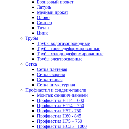
Бронзовый прокат
Латунь
Медный прокат
Олово
Свинец
Титан
Цинк
Трубы
Трубы водогазопроводные
Трубы горячедеформированные
Трубы холоднодеформированные
Трубы электросварные
Сетка
Сетка плетёная
Сетка сварная
Сетка тканая
Сетка штукатурная
Профнастил и сэндвич-панели
Монтаж сэндвич-панелей
Профнастил Н114 – 600
Профнастил Н114 – 750
Профнастил Н57 - 750
Профнастил Н60 - 845
Профнастил Н75 – 750
Профнастил НС35 - 1000