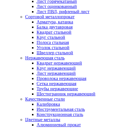
Лист горячекатаный
Лист оцинкованный
Лист ПВЛ, рифленый лист
Сортовой металлопрокат
Арматура, катанка
Балка двутавровая
Квадрат стальной
Круг стальной
Полоса стальная
Уголок стальной
Швеллер стальной
Нержавеющая сталь
Квадрат нержавеющий
Круг нержавеющий
Лист нержавеющий
Проволока нержавеющая
Сетка нержавеющая
Трубы нержавеющие
Шестигранник нержавеющий
Качественные стали
Калибровка
Инструментальная сталь
Конструкционная сталь
Цветные металлы
Алюминиевый прокат