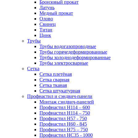
Бронзовый прокат
Латунь
Медный прокат
Олово
Свинец
Титан
Цинк
Трубы
Трубы водогазопроводные
Трубы горячедеформированные
Трубы холоднодеформированные
Трубы электросварные
Сетка
Сетка плетёная
Сетка сварная
Сетка тканая
Сетка штукатурная
Профнастил и сэндвич-панели
Монтаж сэндвич-панелей
Профнастил Н114 – 600
Профнастил Н114 – 750
Профнастил Н57 - 750
Профнастил Н60 - 845
Профнастил Н75 – 750
Профнастил НС35 - 1000