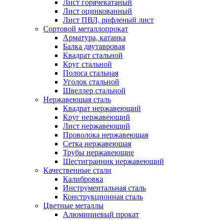
Лист горячекатаный
Лист оцинкованный
Лист ПВЛ, рифленый лист
Сортовой металлопрокат
Арматура, катанка
Балка двутавровая
Квадрат стальной
Круг стальной
Полоса стальная
Уголок стальной
Швеллер стальной
Нержавеющая сталь
Квадрат нержавеющий
Круг нержавеющий
Лист нержавеющий
Проволока нержавеющая
Сетка нержавеющая
Трубы нержавеющие
Шестигранник нержавеющий
Качественные стали
Калибровка
Инструментальная сталь
Конструкционная сталь
Цветные металлы
Алюминиевый прокат