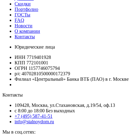
Скидки
Портфолио
ГОСТы
FAQ
Новости
О компании
Контакты
Юридические лица
ИНН 7719401928
КПП 772101001
ОГРН 1157746075794
р/с 40702810500000172379
Филиал «Центральный» Банка ВТБ (ПАО) в г. Москве
Контакты
109428, Москва, ул.Стахановская, д.19/54, оф.13
c 8:00 до 18:00 Без выходных
+7 (495) 587-41-51
info@stalnoydom.ru
Мы в соц.сетях: