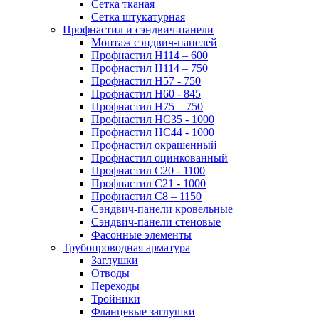
Сетка тканая
Сетка штукатурная
Профнастил и сэндвич-панели
Монтаж сэндвич-панелей
Профнастил Н114 – 600
Профнастил Н114 – 750
Профнастил Н57 - 750
Профнастил Н60 - 845
Профнастил Н75 – 750
Профнастил НС35 - 1000
Профнастил НС44 - 1000
Профнастил окрашенный
Профнастил оцинкованный
Профнастил С20 - 1100
Профнастил С21 - 1000
Профнастил С8 – 1150
Сэндвич-панели кровельные
Сэндвич-панели стеновые
Фасонные элементы
Трубопроводная арматура
Заглушки
Отводы
Переходы
Тройники
Фланцевые заглушки