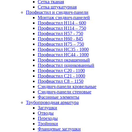
Сетка тканая
Сетка штукатурная
Профнастил и сэндвич-панели
Монтаж сэндвич-панелей
Профнастил Н114 – 600
Профнастил Н114 – 750
Профнастил Н57 - 750
Профнастил Н60 - 845
Профнастил Н75 – 750
Профнастил НС35 - 1000
Профнастил НС44 - 1000
Профнастил окрашенный
Профнастил оцинкованный
Профнастил С20 - 1100
Профнастил С21 - 1000
Профнастил С8 – 1150
Сэндвич-панели кровельные
Сэндвич-панели стеновые
Фасонные элементы
Трубопроводная арматура
Заглушки
Отводы
Переходы
Тройники
Фланцевые заглушки