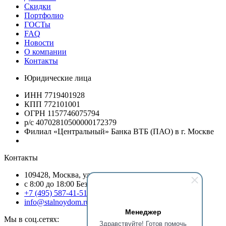
Скидки
Портфолио
ГОСТы
FAQ
Новости
О компании
Контакты
Юридические лица
ИНН 7719401928
КПП 772101001
ОГРН 1157746075794
р/с 40702810500000172379
Филиал «Центральный» Банка ВТБ (ПАО) в г. Москве
Контакты
109428, Москва, ул.Стахановская, д.19/54, оф.13
c 8:00 до 18:00 Без выходных
+7 (495) 587-41-51
info@stalnoydom.ru
Менеджер
Мы в соц.сетях:
Здравствуйте! Готов помочь