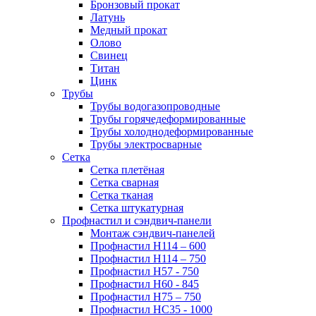
Бронзовый прокат
Латунь
Медный прокат
Олово
Свинец
Титан
Цинк
Трубы
Трубы водогазопроводные
Трубы горячедеформированные
Трубы холоднодеформированные
Трубы электросварные
Сетка
Сетка плетёная
Сетка сварная
Сетка тканая
Сетка штукатурная
Профнастил и сэндвич-панели
Монтаж сэндвич-панелей
Профнастил Н114 – 600
Профнастил Н114 – 750
Профнастил Н57 - 750
Профнастил Н60 - 845
Профнастил Н75 – 750
Профнастил НС35 - 1000