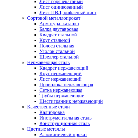
Лист горячекатаный
Лист оцинкованный
Лист ПВЛ, рифленый лист
Сортовой металлопрокат
Арматура, катанка
Балка двутавровая
Квадрат стальной
Круг стальной
Полоса стальная
Уголок стальной
Швеллер стальной
Нержавеющая сталь
Квадрат нержавеющий
Круг нержавеющий
Лист нержавеющий
Проволока нержавеющая
Сетка нержавеющая
Трубы нержавеющие
Шестигранник нержавеющий
Качественные стали
Калибровка
Инструментальная сталь
Конструкционная сталь
Цветные металлы
Алюминиевый прокат