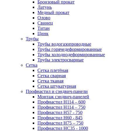
Бронзовый прокат
Латунь
Медный прокат
Олово
Свинец
Титан
Цинк
Трубы
Трубы водогазопроводные
Трубы горячедеформированные
Трубы холоднодеформированные
Трубы электросварные
Сетка
Сетка плетёная
Сетка сварная
Сетка тканая
Сетка штукатурная
Профнастил и сэндвич-панели
Монтаж сэндвич-панелей
Профнастил Н114 – 600
Профнастил Н114 – 750
Профнастил Н57 - 750
Профнастил Н60 - 845
Профнастил Н75 – 750
Профнастил НС35 - 1000