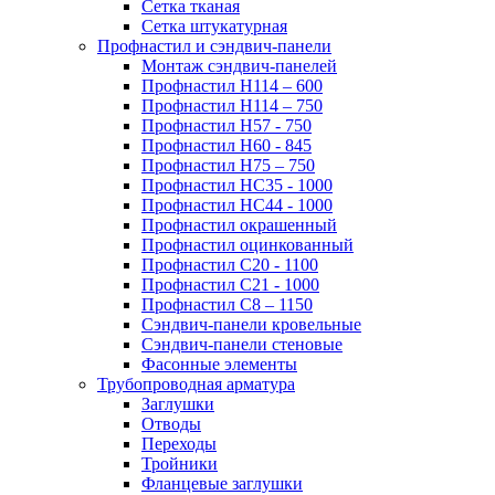
Сетка тканая
Сетка штукатурная
Профнастил и сэндвич-панели
Монтаж сэндвич-панелей
Профнастил Н114 – 600
Профнастил Н114 – 750
Профнастил Н57 - 750
Профнастил Н60 - 845
Профнастил Н75 – 750
Профнастил НС35 - 1000
Профнастил НС44 - 1000
Профнастил окрашенный
Профнастил оцинкованный
Профнастил С20 - 1100
Профнастил С21 - 1000
Профнастил С8 – 1150
Сэндвич-панели кровельные
Сэндвич-панели стеновые
Фасонные элементы
Трубопроводная арматура
Заглушки
Отводы
Переходы
Тройники
Фланцевые заглушки