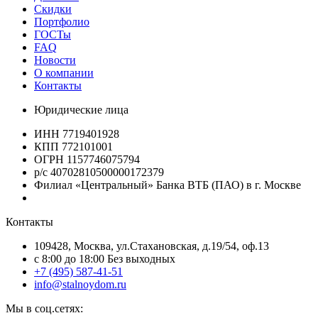
Скидки
Портфолио
ГОСТы
FAQ
Новости
О компании
Контакты
Юридические лица
ИНН 7719401928
КПП 772101001
ОГРН 1157746075794
р/с 40702810500000172379
Филиал «Центральный» Банка ВТБ (ПАО) в г. Москве
Контакты
109428, Москва, ул.Стахановская, д.19/54, оф.13
c 8:00 до 18:00 Без выходных
+7 (495) 587-41-51
info@stalnoydom.ru
Мы в соц.сетях: