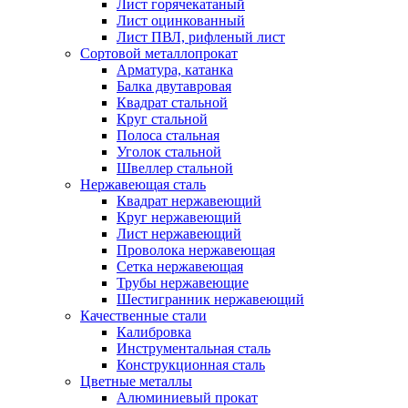
Лист горячекатаный
Лист оцинкованный
Лист ПВЛ, рифленый лист
Сортовой металлопрокат
Арматура, катанка
Балка двутавровая
Квадрат стальной
Круг стальной
Полоса стальная
Уголок стальной
Швеллер стальной
Нержавеющая сталь
Квадрат нержавеющий
Круг нержавеющий
Лист нержавеющий
Проволока нержавеющая
Сетка нержавеющая
Трубы нержавеющие
Шестигранник нержавеющий
Качественные стали
Калибровка
Инструментальная сталь
Конструкционная сталь
Цветные металлы
Алюминиевый прокат