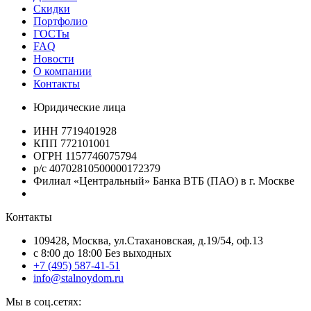
Скидки
Портфолио
ГОСТы
FAQ
Новости
О компании
Контакты
Юридические лица
ИНН 7719401928
КПП 772101001
ОГРН 1157746075794
р/с 40702810500000172379
Филиал «Центральный» Банка ВТБ (ПАО) в г. Москве
Контакты
109428, Москва, ул.Стахановская, д.19/54, оф.13
c 8:00 до 18:00 Без выходных
+7 (495) 587-41-51
info@stalnoydom.ru
Мы в соц.сетях: