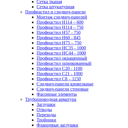
Сетка тканая
Сетка штукатурная
Профнастил и сэндвич-панели
Монтаж сэндвич-панелей
Профнастил Н114 – 600
Профнастил Н114 – 750
Профнастил Н57 - 750
Профнастил Н60 - 845
Профнастил Н75 – 750
Профнастил НС35 - 1000
Профнастил НС44 - 1000
Профнастил окрашенный
Профнастил оцинкованный
Профнастил С20 - 1100
Профнастил С21 - 1000
Профнастил С8 – 1150
Сэндвич-панели кровельные
Сэндвич-панели стеновые
Фасонные элементы
Трубопроводная арматура
Заглушки
Отводы
Переходы
Тройники
Фланцевые заглушки