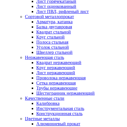
Лист горячекатаный
Лист оцинкованный
Лист ПВЛ, рифленый лист
Сортовой металлопрокат
Арматура, катанка
Балка двутавровая
Квадрат стальной
Круг стальной
Полоса стальная
Уголок стальной
Швеллер стальной
Нержавеющая сталь
Квадрат нержавеющий
Круг нержавеющий
Лист нержавеющий
Проволока нержавеющая
Сетка нержавеющая
Трубы нержавеющие
Шестигранник нержавеющий
Качественные стали
Калибровка
Инструментальная сталь
Конструкционная сталь
Цветные металлы
Алюминиевый прокат