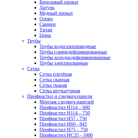
Бронзовый прокат
Латунь
Медный прокат
Олово
Свинец
Титан
Цинк
Трубы
Трубы водогазопроводные
Трубы горячедеформированные
Трубы холоднодеформированные
Трубы электросварные
Сетка
Сетка плетёная
Сетка сварная
Сетка тканая
Сетка штукатурная
Профнастил и сэндвич-панели
Монтаж сэндвич-панелей
Профнастил Н114 – 600
Профнастил Н114 – 750
Профнастил Н57 - 750
Профнастил Н60 - 845
Профнастил Н75 – 750
Профнастил НС35 - 1000