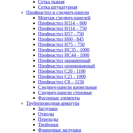
Сетка тканая
Сетка штукатурная
Профнастил и сэндвич-панели
Монтаж сэндвич-панелей
Профнастил Н114 – 600
Профнастил Н114 – 750
Профнастил Н57 - 750
Профнастил Н60 - 845
Профнастил Н75 – 750
Профнастил НС35 - 1000
Профнастил НС44 - 1000
Профнастил окрашенный
Профнастил оцинкованный
Профнастил С20 - 1100
Профнастил С21 - 1000
Профнастил С8 – 1150
Сэндвич-панели кровельные
Сэндвич-панели стеновые
Фасонные элементы
Трубопроводная арматура
Заглушки
Отводы
Переходы
Тройники
Фланцевые заглушки