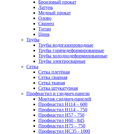
Бронзовый прокат
Латунь
Медный прокат
Олово
Свинец
Титан
Цинк
Трубы
Трубы водогазопроводные
Трубы горячедеформированные
Трубы холоднодеформированные
Трубы электросварные
Сетка
Сетка плетёная
Сетка сварная
Сетка тканая
Сетка штукатурная
Профнастил и сэндвич-панели
Монтаж сэндвич-панелей
Профнастил Н114 – 600
Профнастил Н114 – 750
Профнастил Н57 - 750
Профнастил Н60 - 845
Профнастил Н75 – 750
Профнастил НС35 - 1000