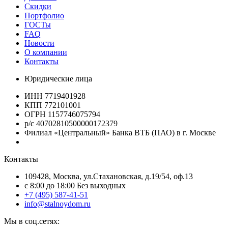
Скидки
Портфолио
ГОСТы
FAQ
Новости
О компании
Контакты
Юридические лица
ИНН 7719401928
КПП 772101001
ОГРН 1157746075794
р/с 40702810500000172379
Филиал «Центральный» Банка ВТБ (ПАО) в г. Москве
Контакты
109428, Москва, ул.Стахановская, д.19/54, оф.13
c 8:00 до 18:00 Без выходных
+7 (495) 587-41-51
info@stalnoydom.ru
Мы в соц.сетях: