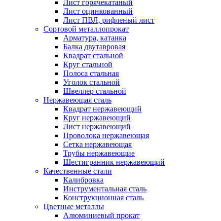
Лист горячекатаный
Лист оцинкованный
Лист ПВЛ, рифленый лист
Сортовой металлопрокат
Арматура, катанка
Балка двутавровая
Квадрат стальной
Круг стальной
Полоса стальная
Уголок стальной
Швеллер стальной
Нержавеющая сталь
Квадрат нержавеющий
Круг нержавеющий
Лист нержавеющий
Проволока нержавеющая
Сетка нержавеющая
Трубы нержавеющие
Шестигранник нержавеющий
Качественные стали
Калибровка
Инструментальная сталь
Конструкционная сталь
Цветные металлы
Алюминиевый прокат