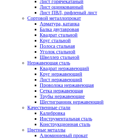
Лист горячекатаный
Лист оцинкованный
Лист ПВЛ, рифленый лист
Сортовой металлопрокат
Арматура, катанка
Балка двутавровая
Квадрат стальной
Круг стальной
Полоса стальная
Уголок стальной
Швеллер стальной
Нержавеющая сталь
Квадрат нержавеющий
Круг нержавеющий
Лист нержавеющий
Проволока нержавеющая
Сетка нержавеющая
Трубы нержавеющие
Шестигранник нержавеющий
Качественные стали
Калибровка
Инструментальная сталь
Конструкционная сталь
Цветные металлы
Алюминиевый прокат