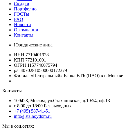
Скидки
Портфолио
ГОСТы
FAQ
Новости
О компании
Контакты
Юридические лица
ИНН 7719401928
КПП 772101001
ОГРН 1157746075794
р/с 40702810500000172379
Филиал «Центральный» Банка ВТБ (ПАО) в г. Москве
Контакты
109428, Москва, ул.Стахановская, д.19/54, оф.13
c 8:00 до 18:00 Без выходных
+7 (495) 587-41-51
info@stalnoydom.ru
Мы в соц.сетях: