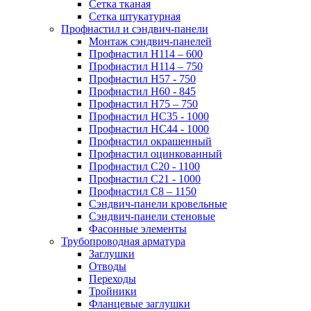
Сетка тканая
Сетка штукатурная
Профнастил и сэндвич-панели
Монтаж сэндвич-панелей
Профнастил Н114 – 600
Профнастил Н114 – 750
Профнастил Н57 - 750
Профнастил Н60 - 845
Профнастил Н75 – 750
Профнастил НС35 - 1000
Профнастил НС44 - 1000
Профнастил окрашенный
Профнастил оцинкованный
Профнастил С20 - 1100
Профнастил С21 - 1000
Профнастил С8 – 1150
Сэндвич-панели кровельные
Сэндвич-панели стеновые
Фасонные элементы
Трубопроводная арматура
Заглушки
Отводы
Переходы
Тройники
Фланцевые заглушки