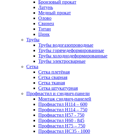
Бронзовый прокат
Латунь
Медный прокат
Олово
Свинец
Титан
Цинк
Трубы
Трубы водогазопроводные
Трубы горячедеформированные
Трубы холоднодеформированные
Трубы электросварные
Сетка
Сетка плетёная
Сетка сварная
Сетка тканая
Сетка штукатурная
Профнастил и сэндвич-панели
Монтаж сэндвич-панелей
Профнастил Н114 – 600
Профнастил Н114 – 750
Профнастил Н57 - 750
Профнастил Н60 - 845
Профнастил Н75 – 750
Профнастил НС35 - 1000