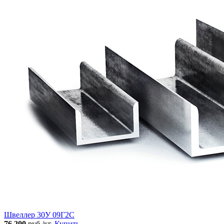
Швеллер 30У 09Г2С
76 200
руб./кг.
Купить