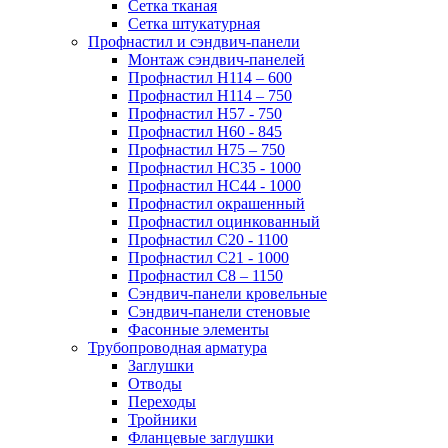
Сетка тканая
Сетка штукатурная
Профнастил и сэндвич-панели
Монтаж сэндвич-панелей
Профнастил Н114 – 600
Профнастил Н114 – 750
Профнастил Н57 - 750
Профнастил Н60 - 845
Профнастил Н75 – 750
Профнастил НС35 - 1000
Профнастил НС44 - 1000
Профнастил окрашенный
Профнастил оцинкованный
Профнастил С20 - 1100
Профнастил С21 - 1000
Профнастил С8 – 1150
Сэндвич-панели кровельные
Сэндвич-панели стеновые
Фасонные элементы
Трубопроводная арматура
Заглушки
Отводы
Переходы
Тройники
Фланцевые заглушки