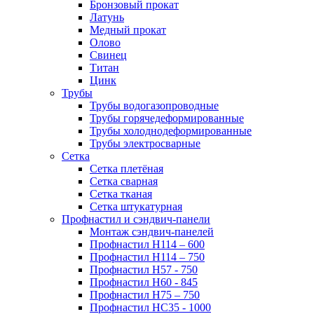
Бронзовый прокат
Латунь
Медный прокат
Олово
Свинец
Титан
Цинк
Трубы
Трубы водогазопроводные
Трубы горячедеформированные
Трубы холоднодеформированные
Трубы электросварные
Сетка
Сетка плетёная
Сетка сварная
Сетка тканая
Сетка штукатурная
Профнастил и сэндвич-панели
Монтаж сэндвич-панелей
Профнастил Н114 – 600
Профнастил Н114 – 750
Профнастил Н57 - 750
Профнастил Н60 - 845
Профнастил Н75 – 750
Профнастил НС35 - 1000