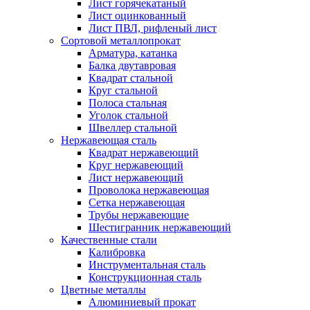
Лист горячекатаный
Лист оцинкованный
Лист ПВЛ, рифленый лист
Сортовой металлопрокат
Арматура, катанка
Балка двутавровая
Квадрат стальной
Круг стальной
Полоса стальная
Уголок стальной
Швеллер стальной
Нержавеющая сталь
Квадрат нержавеющий
Круг нержавеющий
Лист нержавеющий
Проволока нержавеющая
Сетка нержавеющая
Трубы нержавеющие
Шестигранник нержавеющий
Качественные стали
Калибровка
Инструментальная сталь
Конструкционная сталь
Цветные металлы
Алюминиевый прокат