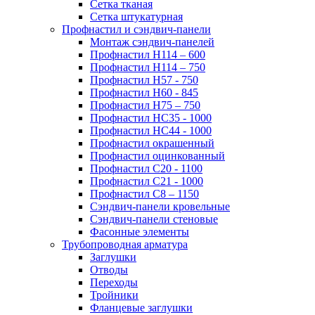
Сетка тканая
Сетка штукатурная
Профнастил и сэндвич-панели
Монтаж сэндвич-панелей
Профнастил Н114 – 600
Профнастил Н114 – 750
Профнастил Н57 - 750
Профнастил Н60 - 845
Профнастил Н75 – 750
Профнастил НС35 - 1000
Профнастил НС44 - 1000
Профнастил окрашенный
Профнастил оцинкованный
Профнастил С20 - 1100
Профнастил С21 - 1000
Профнастил С8 – 1150
Сэндвич-панели кровельные
Сэндвич-панели стеновые
Фасонные элементы
Трубопроводная арматура
Заглушки
Отводы
Переходы
Тройники
Фланцевые заглушки