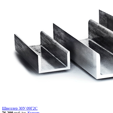
Швеллер 30У 09Г2С
76 200
руб./кг.
Купить