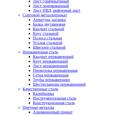
Лист горячекатаный
Лист оцинкованный
Лист ПВЛ, рифленый лист
Сортовой металлопрокат
Арматура, катанка
Балка двутавровая
Квадрат стальной
Круг стальной
Полоса стальная
Уголок стальной
Швеллер стальной
Нержавеющая сталь
Квадрат нержавеющий
Круг нержавеющий
Лист нержавеющий
Проволока нержавеющая
Сетка нержавеющая
Трубы нержавеющие
Шестигранник нержавеющий
Качественные стали
Калибровка
Инструментальная сталь
Конструкционная сталь
Цветные металлы
Алюминиевый прокат