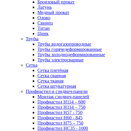
Бронзовый прокат
Латунь
Медный прокат
Олово
Свинец
Титан
Цинк
Трубы
Трубы водогазопроводные
Трубы горячедеформированные
Трубы холоднодеформированные
Трубы электросварные
Сетка
Сетка плетёная
Сетка сварная
Сетка тканая
Сетка штукатурная
Профнастил и сэндвич-панели
Монтаж сэндвич-панелей
Профнастил Н114 – 600
Профнастил Н114 – 750
Профнастил Н57 - 750
Профнастил Н60 - 845
Профнастил Н75 – 750
Профнастил НС35 - 1000