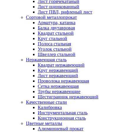
Лист горячекатаный
Лист оцинкованный
Лист ПВЛ, рифленый лист
Сортовой металлопрокат
Арматура, катанка
Балка двутавровая
Квадрат стальной
Круг стальной
Полоса стальная
Уголок стальной
Швеллер стальной
Нержавеющая сталь
Квадрат нержавеющий
Круг нержавеющий
Лист нержавеющий
Проволока нержавеющая
Сетка нержавеющая
Трубы нержавеющие
Шестигранник нержавеющий
Качественные стали
Калибровка
Инструментальная сталь
Конструкционная сталь
Цветные металлы
Алюминиевый прокат