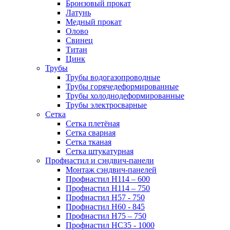
Бронзовый прокат
Латунь
Медный прокат
Олово
Свинец
Титан
Цинк
Трубы
Трубы водогазопроводные
Трубы горячедеформированные
Трубы холоднодеформированные
Трубы электросварные
Сетка
Сетка плетёная
Сетка сварная
Сетка тканая
Сетка штукатурная
Профнастил и сэндвич-панели
Монтаж сэндвич-панелей
Профнастил Н114 – 600
Профнастил Н114 – 750
Профнастил Н57 - 750
Профнастил Н60 - 845
Профнастил Н75 – 750
Профнастил НС35 - 1000