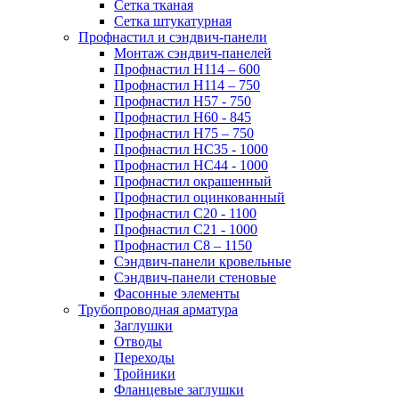
Сетка тканая
Сетка штукатурная
Профнастил и сэндвич-панели
Монтаж сэндвич-панелей
Профнастил Н114 – 600
Профнастил Н114 – 750
Профнастил Н57 - 750
Профнастил Н60 - 845
Профнастил Н75 – 750
Профнастил НС35 - 1000
Профнастил НС44 - 1000
Профнастил окрашенный
Профнастил оцинкованный
Профнастил С20 - 1100
Профнастил С21 - 1000
Профнастил С8 – 1150
Сэндвич-панели кровельные
Сэндвич-панели стеновые
Фасонные элементы
Трубопроводная арматура
Заглушки
Отводы
Переходы
Тройники
Фланцевые заглушки