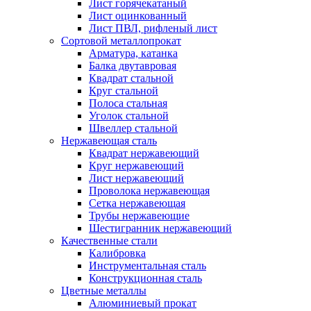
Лист горячекатаный
Лист оцинкованный
Лист ПВЛ, рифленый лист
Сортовой металлопрокат
Арматура, катанка
Балка двутавровая
Квадрат стальной
Круг стальной
Полоса стальная
Уголок стальной
Швеллер стальной
Нержавеющая сталь
Квадрат нержавеющий
Круг нержавеющий
Лист нержавеющий
Проволока нержавеющая
Сетка нержавеющая
Трубы нержавеющие
Шестигранник нержавеющий
Качественные стали
Калибровка
Инструментальная сталь
Конструкционная сталь
Цветные металлы
Алюминиевый прокат