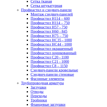
Сетка тканая
Сетка штукатурная
Профнастил и сэндвич-панели
Монтаж сэндвич-панелей
Профнастил Н114 – 600
Профнастил Н114 – 750
Профнастил Н57 - 750
Профнастил Н60 - 845
Профнастил Н75 – 750
Профнастил НС35 - 1000
Профнастил НС44 - 1000
Профнастил окрашенный
Профнастил оцинкованный
Профнастил С20 - 1100
Профнастил С21 - 1000
Профнастил С8 – 1150
Сэндвич-панели кровельные
Сэндвич-панели стеновые
Фасонные элементы
Трубопроводная арматура
Заглушки
Отводы
Переходы
Тройники
Фланцевые заглушки