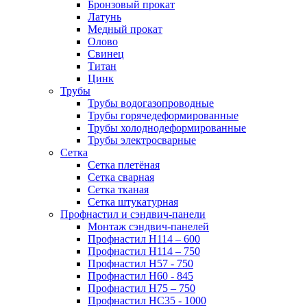
Бронзовый прокат
Латунь
Медный прокат
Олово
Свинец
Титан
Цинк
Трубы
Трубы водогазопроводные
Трубы горячедеформированные
Трубы холоднодеформированные
Трубы электросварные
Сетка
Сетка плетёная
Сетка сварная
Сетка тканая
Сетка штукатурная
Профнастил и сэндвич-панели
Монтаж сэндвич-панелей
Профнастил Н114 – 600
Профнастил Н114 – 750
Профнастил Н57 - 750
Профнастил Н60 - 845
Профнастил Н75 – 750
Профнастил НС35 - 1000