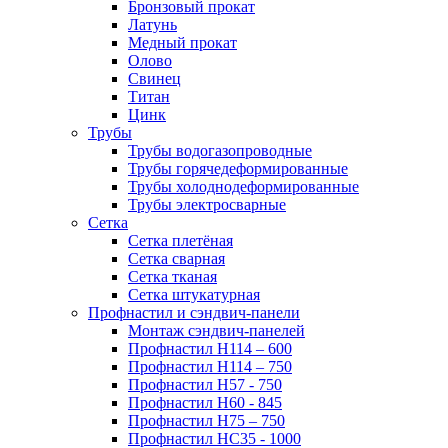
Бронзовый прокат
Латунь
Медный прокат
Олово
Свинец
Титан
Цинк
Трубы
Трубы водогазопроводные
Трубы горячедеформированные
Трубы холоднодеформированные
Трубы электросварные
Сетка
Сетка плетёная
Сетка сварная
Сетка тканая
Сетка штукатурная
Профнастил и сэндвич-панели
Монтаж сэндвич-панелей
Профнастил Н114 – 600
Профнастил Н114 – 750
Профнастил Н57 - 750
Профнастил Н60 - 845
Профнастил Н75 – 750
Профнастил НС35 - 1000